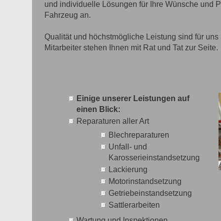
und individuelle Lösungen für Ihre Wünsche und 
Fahrzeug an.
Qualität und höchstmögliche Leistung sind für uns S
Mitarbeiter stehen Ihnen mit Rat und Tat zur Seite.
Einige unserer Leistungen auf
einen Blick:
Reparaturen aller Art
Blechreparaturen
Unfall- und
Karosserieinstandsetzung
Lackierung
Motorinstandsetzung
Getriebeinstandsetzung
Sattlerarbeiten
Wartung und Inspektionen