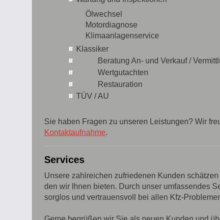
Ölwechsel
Motordiagnose
Klimaanlagenservice
Klassiker
Beratung An- und Verkauf / Vermittl
Wertgutachten
Restauration
TÜV / AU
Sie haben Fragen zu unseren Leistungen? Wir freu
Kontaktaufnahme
.
Services
Unsere zahlreichen zufriedenen Kunden schätzen
den wir Ihnen bieten. Durch unser umfassendes S
sorglos und vertrauensvoll bei allen Kfz-Proble
Gerne begrüßen wir Sie als neuen Kunden und üb