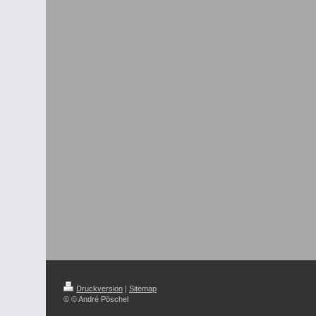
Druckversion
|
Sitemap
© © André Pöschel